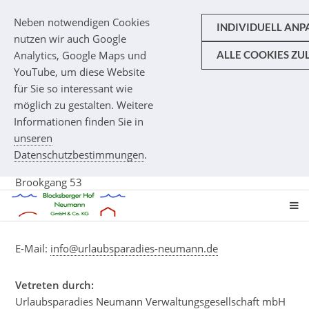
Neben notwendigen Cookies
INDIVIDUELL ANP
nutzen wir auch Google
Analytics, Google Maps und
ALLE COOKIES ZU
Impressum
YouTube, um diese Website
für Sie so interessant wie
möglich zu gestalten. Weitere
Informationen finden Sie in
Angaben nach §5 TMG:
unseren
Datenschutzbestimmungen
.
Blocksberger Hof Neumann Gmbh & Co. KG
Brookgang 53
(Anfahrt über Mühlenstraße 26-30)
23743 Ostseeheilbad Grömitz
E-Mail:
info@urlaubsparadies-neumann.de
Vetreten durch:
Urlaubsparadies Neumann Verwaltungsgesellschaft mbH